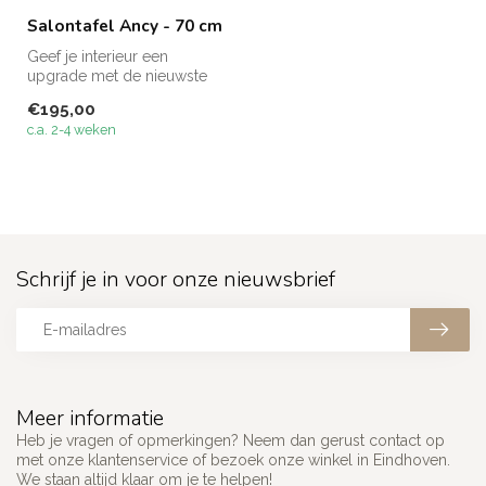
Salontafel Ancy - 70 cm
Geef je interieur een
upgrade met de nieuwste
meubels van Megacenter –
€195,00
ontdek on...
c.a. 2-4 weken
Schrijf je in voor onze nieuwsbrief
Meer informatie
Heb je vragen of opmerkingen? Neem dan gerust contact op
met onze klantenservice of bezoek onze winkel in Eindhoven.
We staan altijd klaar om je te helpen!