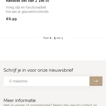
handvat set van 2 195 cc
Voeg stijl en functionaliteit
toe aan je glaswerkcollectie
met deze elegante gla...
€6,99
Toon
1
-
5
van 5
Schrijf je in voor onze nieuwsbrief
Meer informatie
Heb je vragen of opmerkingen? Neem dan gerust contact op