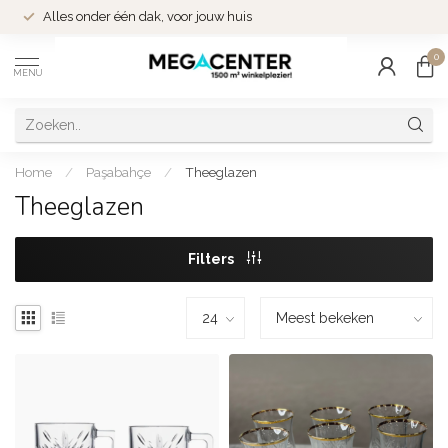
Alles onder één dak, voor jouw huis
0
MENU
Home
/
Paşabahçe
/
Theeglazen
Theeglazen
Filters