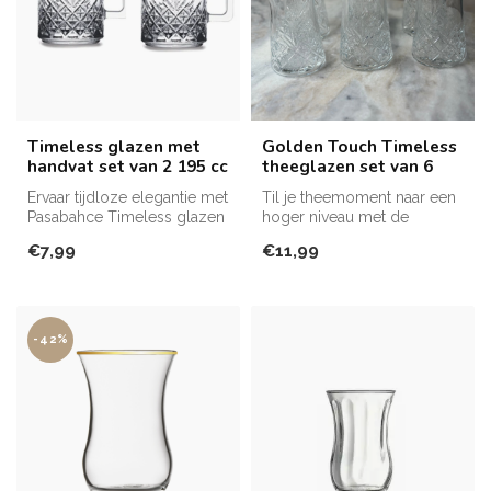
Timeless glazen met
Golden Touch Timeless
handvat set van 2 195 cc
theeglazen set van 6
Ervaar tijdloze elegantie met
Til je theemoment naar een
Pasabahce Timeless glazen
hoger niveau met de
met handvat, elk met een...
elegante Pasabahce Golden
€7,99
€11,99
Touch T...
-42%