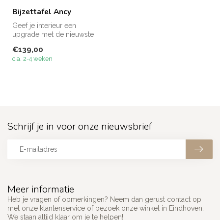
Bijzettafel Ancy
Geef je interieur een
upgrade met de nieuwste
meubels van Megacenter –
€139,00
ontdek on...
c.a. 2-4 weken
Schrijf je in voor onze nieuwsbrief
Meer informatie
Heb je vragen of opmerkingen? Neem dan gerust contact op
met onze klantenservice of bezoek onze winkel in Eindhoven.
We staan altijd klaar om je te helpen!