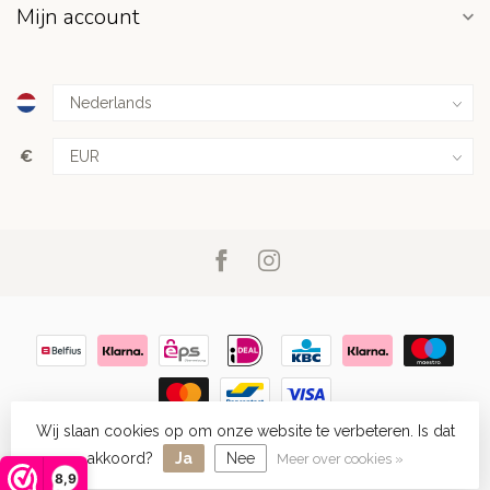
Mijn account
€
Wij slaan cookies op om onze website te verbeteren. Is dat
© Copyright 2026 Megacenter Warenhuis
- Powered by
Lightspeed
-
Lightspeed design
by
Dyvelopment
akkoord?
Ja
Nee
Meer over cookies »
8,9