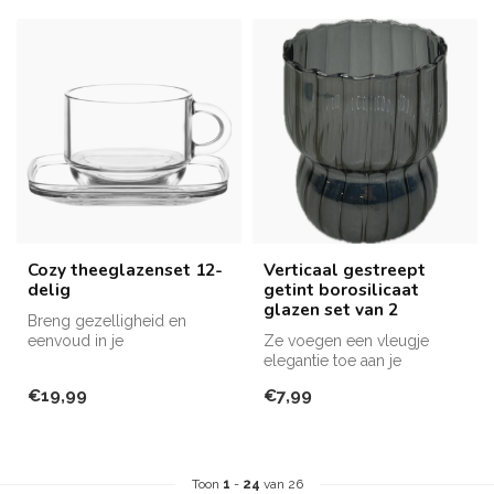
Cozy theeglazenset 12-
Verticaal gestreept
delig
getint borosilicaat
glazen set van 2
Breng gezelligheid en
eenvoud in je
Ze voegen een vleugje
theemomenten met de
elegantie toe aan je
Cozy thee- of koffieglaz...
theemomenten!
€19,99
€7,99
Toon
1
-
24
van 26