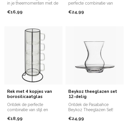
in je theemomenten met de
perfecte combinatie van
Heybeli theeglazenset.
elegantie en functionaliteit
€16,99
€24,99
voor...
Rek met 4 kopjes van
Beykoz theeglazen set
borosilicaatglas
12-delig
Ontdek de perfecte
Ontdek de Pasabahce
combinatie van stijl en
Beykoz Theeglazen Set!
functionaliteit met het Rek
€18,99
€24,99
met 4 Mok...