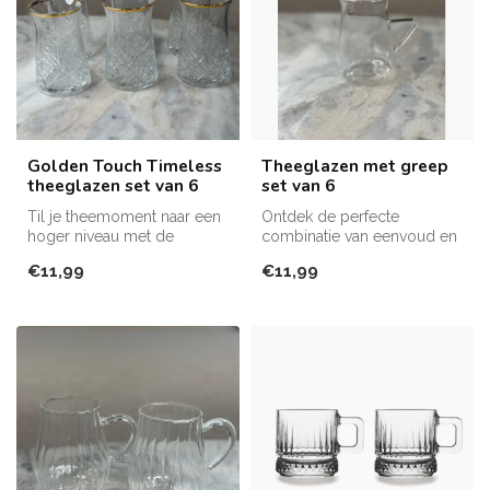
Golden Touch Timeless
Theeglazen met greep
theeglazen set van 6
set van 6
Til je theemoment naar een
Ontdek de perfecte
hoger niveau met de
combinatie van eenvoud en
elegante Pasabahce Golden
elegantie met deze
€11,99
€11,99
Touch T...
theeglazen met g...