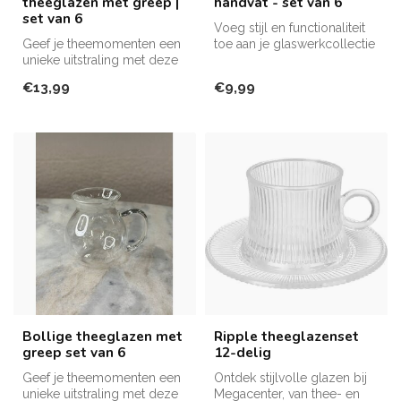
theeglazen met greep |
handvat - set van 6
set van 6
Voeg stijl en functionaliteit
Geef je theemomenten een
toe aan je glaswerkcollectie
unieke uitstraling met deze
met deze elegante gla...
bollige theeglazen met
€13,99
€9,99
gree...
Bollige theeglazen met
Ripple theeglazenset
greep set van 6
12-delig
Geef je theemomenten een
Ontdek stijlvolle glazen bij
unieke uitstraling met deze
Megacenter, van thee- en