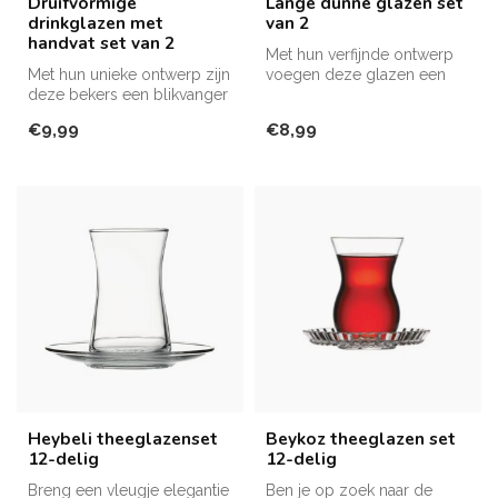
Druifvormige
Lange dunne glazen set
drinkglazen met
van 2
handvat set van 2
Met hun verfijnde ontwerp
Met hun unieke ontwerp zijn
voegen deze glazen een
deze bekers een blikvanger
vleugje stijl toe aan elk
tijdens elke gelegenheid!
momen...
€9,99
€8,99
Heybeli theeglazenset
Beykoz theeglazen set
12-delig
12-delig
Breng een vleugje elegantie
Ben je op zoek naar de