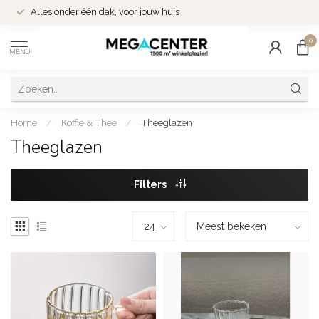
Alles onder één dak, voor jouw huis
0
MENU
Home
/
Koffie & Thee
/
Theeglazen
Theeglazen
Filters