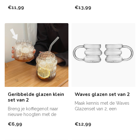
bollige theeglazen met
koffieglazen tot veelzijdi...
€11,99
€13,99
gree...
Geribbelde glazen klein
Waves glazen set van 2
set van 2
Maak kennis met de Waves
Breng je koffiegenot naar
Glazenset van 2, een
nieuwe hoogten met de
perfecte mix van elegantie
kleine set van 2 geribbelde
en func...
€6,99
€12,99
koff...