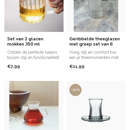
Set van 2 glazen
Geribbelde theeglazen
mokken 350 ml
met greep set van 6
Ontdek de perfecte balans
Voeg stijl en comfort toe
tussen stijl en functionaliteit!
aan je theemomenten met
deze prachtige geribbelde
€7,99
€11,99
thee...
-32%