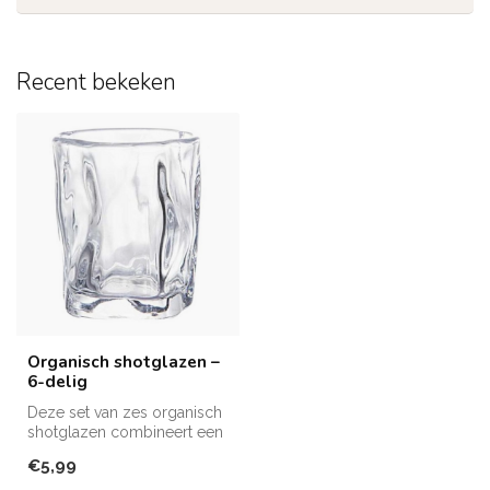
Recent bekeken
Organisch shotglazen –
6-delig
Deze set van zes organisch
shotglazen combineert een
vloeiende, moderne vorm,
€5,99
di...