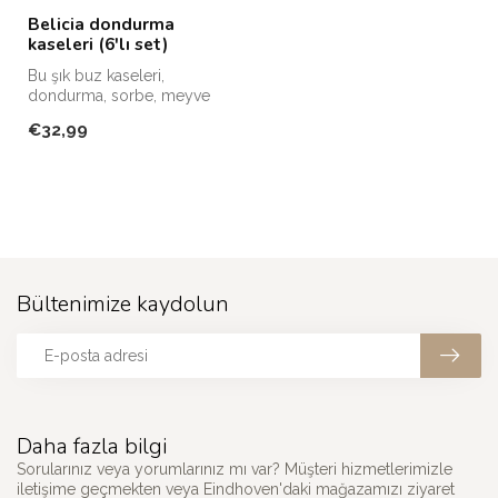
Belicia dondurma
kaseleri (6'lı set)
Bu şık buz kaseleri,
dondurma, sorbe, meyve
veya diğer tatlı ikramları
€32,99
servis et...
Bültenimize kaydolun
Daha fazla bilgi
Sorularınız veya yorumlarınız mı var? Müşteri hizmetlerimizle
iletişime geçmekten veya Eindhoven'daki mağazamızı ziyaret