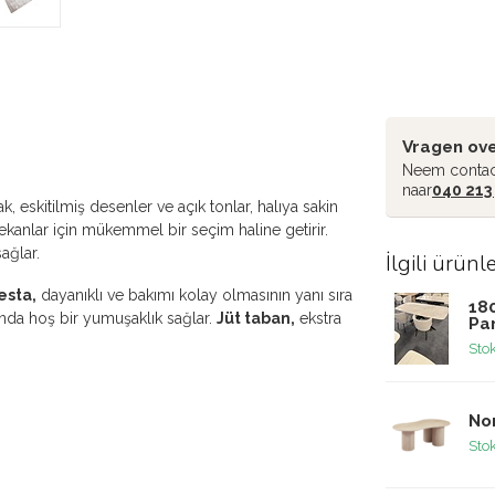
Vragen ove
Neem contac
naar
040 213
ak, eskitilmiş desenler ve açık tonlar, halıya sakin
anlar için mükemmel bir seçim haline getirir.
ağlar.
İlgili ürünl
esta,
dayanıklı ve bakımı kolay olmasının yanı sıra
18
tında hoş bir yumuşaklık sağlar.
Jüt taban,
ekstra
Pa
Sto
No
Sto