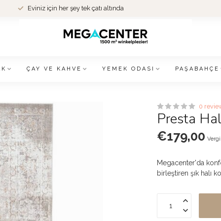
Eviniz için her şey tek çatı altında
AK
ÇAY VE KAHVE
YEMEK ODASI
PAŞABAHÇE
0 revie
Presta Ha
€179,00
Vergi
Megacenter'da konfo
birleştiren şık halı