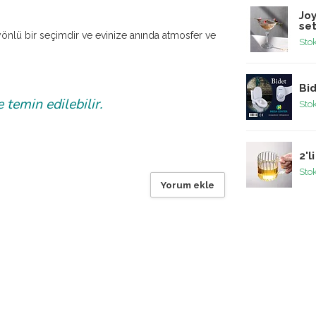
Joy
se
yönlü bir seçimdir ve evinize anında atmosfer ve
Sto
Bid
temin edilebilir.
Sto
2'l
Sto
Yorum ekle