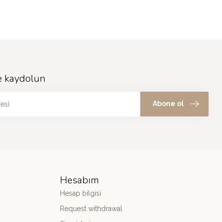
e kaydolun
Abone ol
Hesabım
Hesap bilgisi
Request withdrawal