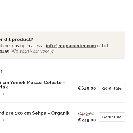
r dit product?
t met ons op: mail naar
info@megacenter.com
of bel
 3450
. We staan klaar voor je!
er
0 cm Yemek Masası Celeste -
rlak
€649,00
Görüntüle
kta
rdiøre 130 cm Sehpa - Organik
€449,00
Görüntüle
€249,00
kta