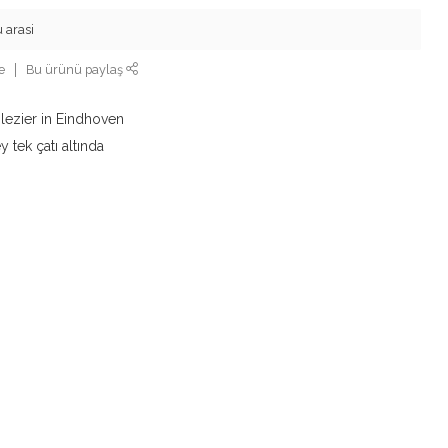
 arasi
e
Bu ürünü paylaş
lezier in Eindhoven
y tek çatı altında