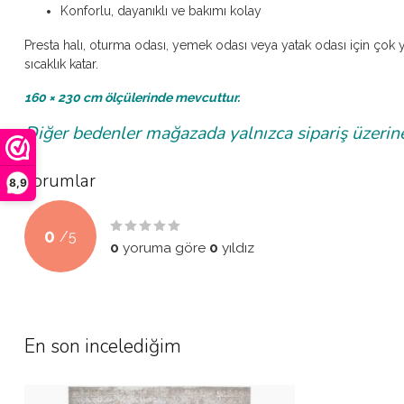
Konforlu, dayanıklı ve bakımı kolay
Presta halı, oturma odası, yemek odası veya yatak odası için çok 
sıcaklık katar.
160 × 230 cm ölçülerinde mevcuttur.
Diğer bedenler mağazada yalnızca sipariş üzerine 
Yorumlar
8,9
0
/
5
0
yoruma göre
0
yıldız
En son incelediğim