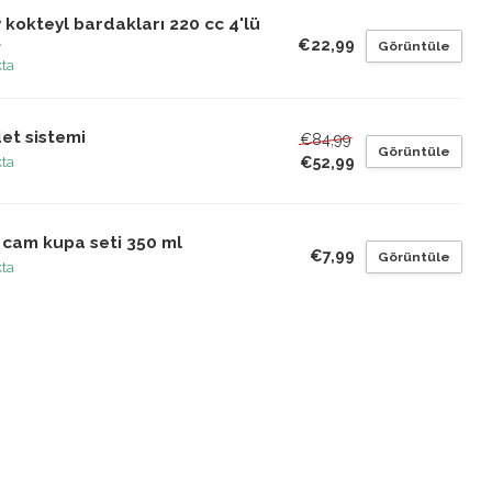
 kokteyl bardakları 220 cc 4'lü
t
€22,99
Görüntüle
kta
et sistemi
€84,99
Görüntüle
€52,99
kta
i cam kupa seti 350 ml
€7,99
Görüntüle
kta