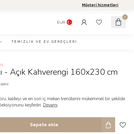
Müşteri hizmetleri
0
EUR
TEMIZLIK VE EV GEREÇLERI
ws
lı - Açık Kahverengi 160x230 cm
 dahil
ru, kaliteyi ve en son iç mekan trendlerini mükemmel bir şekilde
 koleksiyonunu keşfedin.
Devamı
.
Sepete ekle