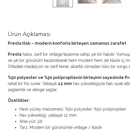
Ürün Açıklaması
Presta Halı – modern konforla birleşen zamansız zarafet
Presta
halısı, zarif bir vintage tasarıma sahip şık bir halıdır. Yumuş
ve şık bir görünüm kazandırarak hem modern hem de klasik iç mek
Ortadaki madalyon ve zarif kenar, abartılı olmadan lüks bir vurgu s
%50 polyester ve %50 polipropilenin birleşimi sayesinde Pr
rahat bir his sunar. Yaklaşık
12 mm
hav yüksekliğiyle halı, ayak al
sağlamlık ve denge sağlar.
Özellikler:
Havlı yüzey malzemesi: %50 polyester, %50 polipropilen
Hav yüksekliği: yaklaşık 12 mm
Arka yüz: jüt
Tarz: Modern bir görünümle vintage / klasik