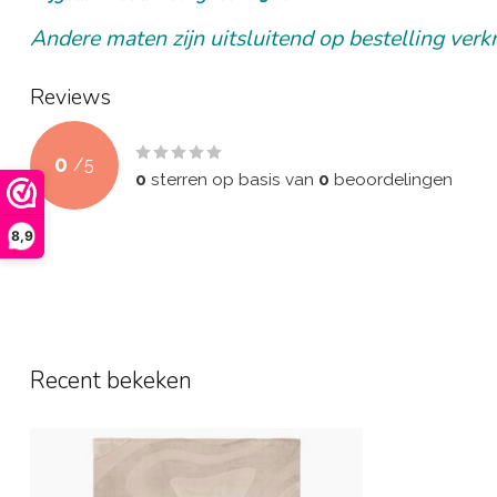
Andere maten zijn uitsluitend op bestelling verkr
Reviews
0
/
5
0
sterren op basis van
0
beoordelingen
8,9
Recent bekeken