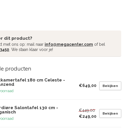
r dit product?
t met ons op: mail naar
info@megacenter.com
of bel
 3450
. We staan klaar voor je!
de producten
tkamertafel 180 cm Celeste -
anzend
€649,00
Bekijken
voorraad
rdiøre Salontafel 130 cm -
€449,00
ganisch
Bekijken
€249,00
voorraad