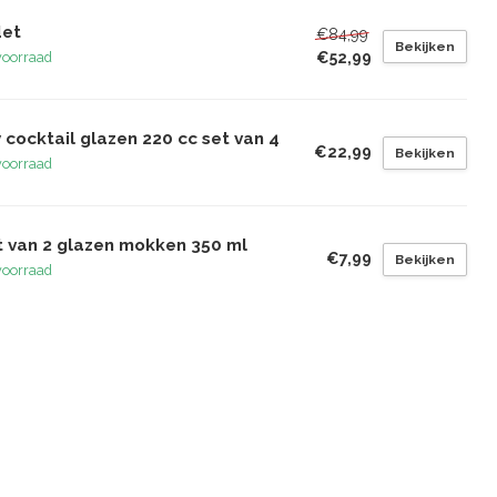
det
€84,99
Bekijken
€52,99
voorraad
 cocktail glazen 220 cc set van 4
€22,99
Bekijken
voorraad
t van 2 glazen mokken 350 ml
€7,99
Bekijken
voorraad