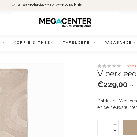
Alles onder één dak, voor jouw huis
N
KOFFIE & THEE
TAFELGEREI
PAŞABAHÇE
0 beoor
Vloerklee
€229,00
Incl.
Ontdek bij Megacente
en de nieuwste inte