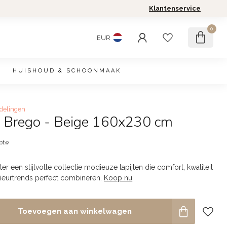
Klantenservice
0
EUR
HUISHOUD & SCHOONMAAK
delingen
d Brego - Beige 160x230 cm
 btw
r een stijlvolle collectie modieuze tapijten die comfort, kwaliteit
rieurtrends perfect combineren.
Koop nu
.
Toevoegen aan winkelwagen