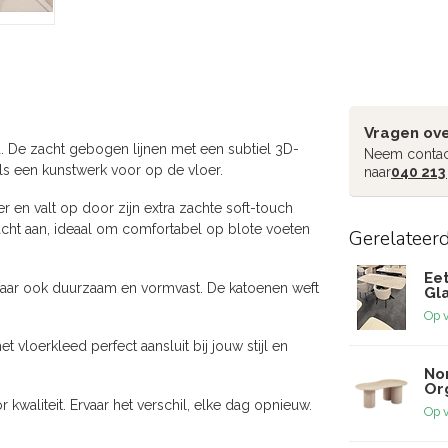
Vragen ove
ed. De zacht gebogen lijnen met een subtiel 3D-
Neem contac
als een kunstwerk voor op de vloer.
naar
040 213
 en valt op door zijn extra zachte soft-touch
zacht aan, ideaal om comfortabel op blote voeten
Gerelateer
Ee
 maar ook duurzaam en vormvast. De katoenen weft
Gl
Op 
 vloerkleed perfect aansluit bij jouw stijl en
No
Or
kwaliteit. Ervaar het verschil, elke dag opnieuw.
Op 