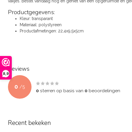
vakjes. Bestel vandaag nog en geniet van een opgeruimde en g
Productgegevens:
Kleur: transparant
Materiaal: polystyreen
Productafmetingen: 22,4x9,5x5cm
Reviews
8,9
0
/
5
0
sterren op basis van
0
beoordelingen
Recent bekeken