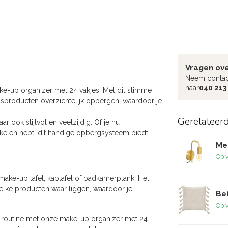
Vragen ove
Neem contac
naar
040 213
e-up organizer met 24 vakjes! Met dit slimme
dsproducten overzichtelijk opbergen, waardoor je
Gerelateer
r ook stijlvol en veelzijdig. Of je nu
ikelen hebt, dit handige opbergsysteem biedt
Me
Op 
make-up tafel, kaptafel of badkamerplank. Het
welke producten waar liggen, waardoor je
Be
Op 
e routine met onze make-up organizer met 24