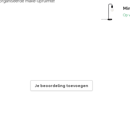
eorganiseerde make-upruimte!
Min
Op 
Je beoordeling toevoegen