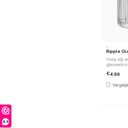
/
Ripple Gl
Voeg stijl e
glaswerkcol
gla...
€4,99
Vergelij
8,9