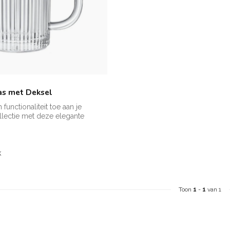
as met Deksel
n functionaliteit toe aan je
lectie met deze elegante
k
Toon
1
-
1
van 1