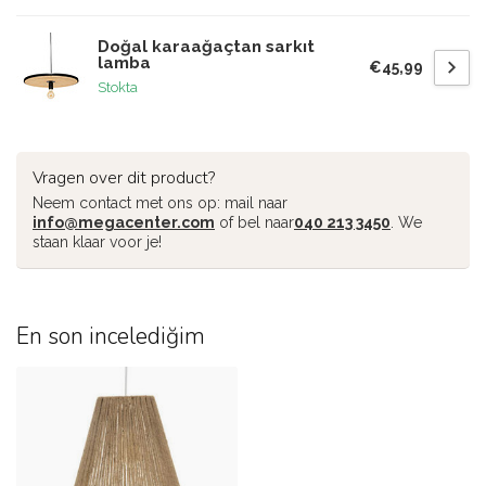
Doğal karaağaçtan sarkıt
lamba
€45,99
Stokta
Vragen over dit product?
Neem contact met ons op: mail naar
info@megacenter.com
of bel naar
040 213 3450
. We
staan klaar voor je!
En son incelediğim