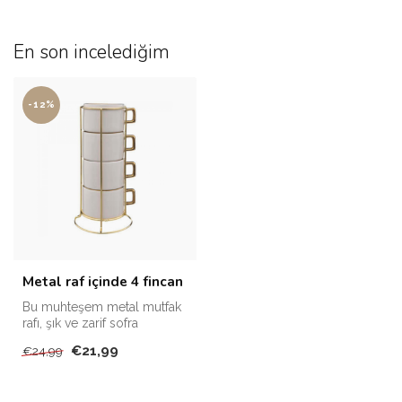
En son incelediğim
-12%
Metal raf içinde 4 fincan
Bu muhteşem metal mutfak
rafı, şık ve zarif sofra
eşyalarını sevenler için
€21,99
€24,99
mükem...