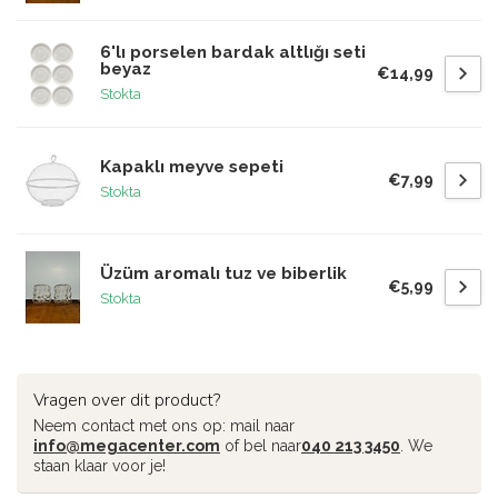
6'lı porselen bardak altlığı seti
beyaz
€14,99
Stokta
Kapaklı meyve sepeti
€7,99
Stokta
Üzüm aromalı tuz ve biberlik
€5,99
Stokta
Vragen over dit product?
Neem contact met ons op: mail naar
info@megacenter.com
of bel naar
040 213 3450
. We
staan klaar voor je!