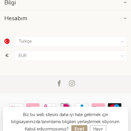
Bilgi
Hesabım
€
Biz bu web sitesini daha iyi hale getirmek için
bilgisayarınızda tanımlama bilgileri yerleştirmek istiyorum.
Kabul ediyormusunuz?
Evet
Hayır
© Copyright 2026 Megacenter Warenhuis
- Powered by
Lightspeed