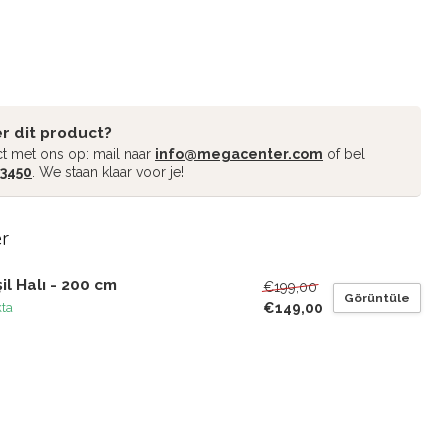
r dit product?
t met ons op: mail naar
info@megacenter.com
of bel
 3450
. We staan klaar voor je!
er
il Halı - 200 cm
€199,00
Görüntüle
€149,00
kta