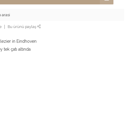
 arasi
e
Bu ürünü paylaş
lezier in Eindhoven
y tek çatı altında