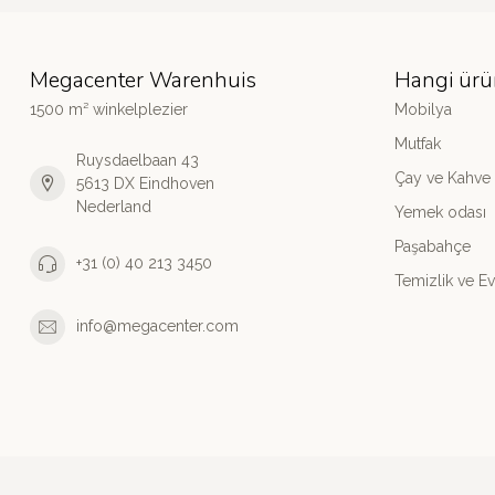
Megacenter Warenhuis
Hangi ürü
1500 m² winkelplezier
Mobilya
Mutfak
Ruysdaelbaan 43
Çay ve Kahve
5613 DX Eindhoven
Nederland
Yemek odası
Paşabahçe
+31 (0) 40 213 3450
Temizlik ve Ev
info@megacenter.com