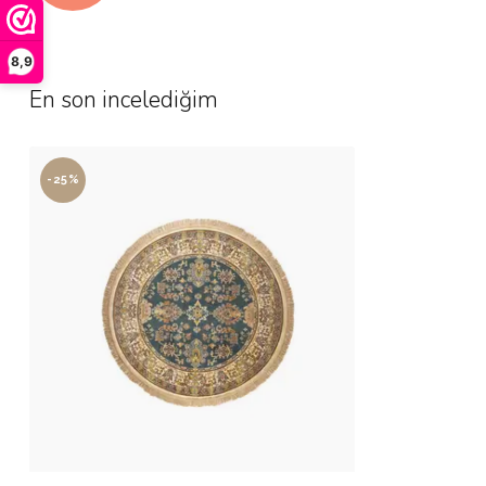
8,9
En son incelediğim
-25%