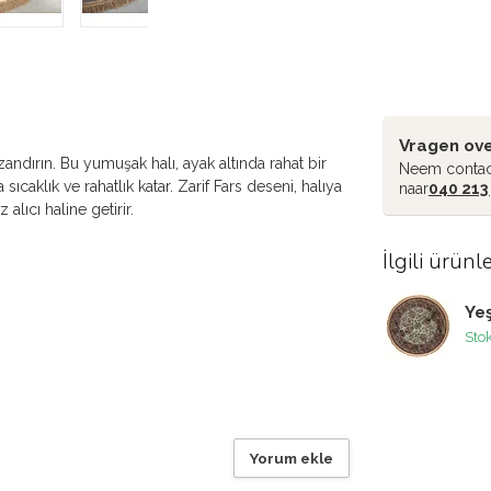
Vragen ove
ndırın. Bu yumuşak halı, ayak altında rahat bir
Neem contac
ıcaklık ve rahatlık katar. Zarif Fars deseni, halıya
naar
040 213
lıcı haline getirir.
İlgili ürünl
Yeş
Sto
Yorum ekle