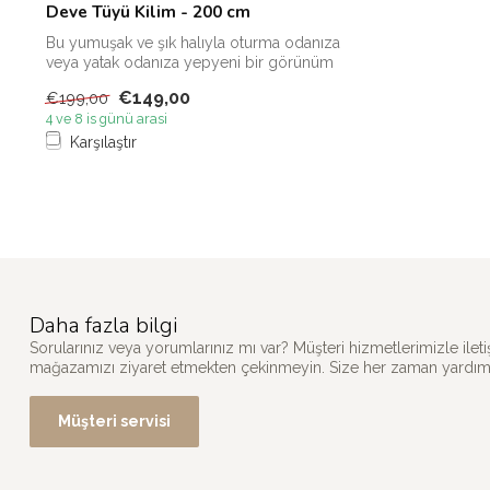
Deve Tüyü Kilim - 200 cm
Bu yumuşak ve şık halıyla oturma odanıza
veya yatak odanıza yepyeni bir görünüm
...
€149,00
€199,00
4 ve 8 is günü arasi
Karşılaştır
Daha fazla bilgi
Sorularınız veya yorumlarınız mı var? Müşteri hizmetlerimizle il
mağazamızı ziyaret etmekten çekinmeyin. Size her zaman yardımc
Müşteri servisi