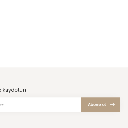
e kaydolun
Abone ol