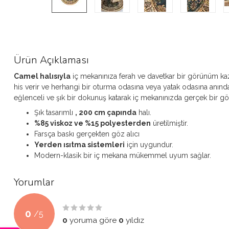
Ürün Açıklaması
Camel halısıyla
iç mekanınıza ferah ve davetkar bir görünüm kaza
his verir ve herhangi bir oturma odasına veya yatak odasına anında s
eğlenceli ve şık bir dokunuş katarak iç mekanınızda gerçek bir göz a
Şık tasarımlı
, 200 cm çapında
halı.
%85 viskoz ve %15 polyesterden
üretilmiştir.
Farsça baskı gerçekten göz alıcı
Yerden ısıtma sistemleri
için uygundur.
Modern-klasik bir iç mekana mükemmel uyum sağlar.
Yorumlar
0
/
5
0
yoruma göre
0
yıldız