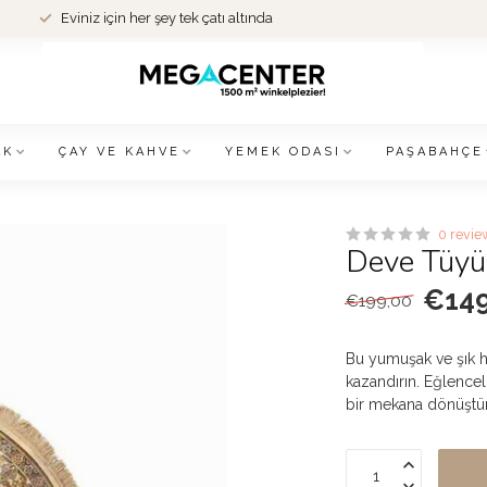
Eviniz için her şey tek çatı altında
AK
ÇAY VE KAHVE
YEMEK ODASI
PAŞABAHÇE
0 revie
Deve Tüyü
€149
€199,00
Bu yumuşak ve şık h
kazandırın. Eğlencel
bir mekana dönüştü