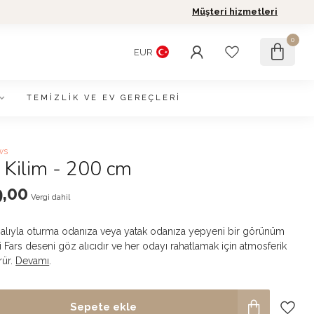
Müşteri hizmetleri
0
EUR
TEMIZLIK VE EV GEREÇLERI
ws
 Kilim - 200 cm
,00
Vergi dahil
alıyla oturma odanıza veya yatak odanıza yepyeni bir görünüm
i Fars deseni göz alıcıdır ve her odayı rahatlamak için atmosferik
rür.
Devamı
.
Sepete ekle