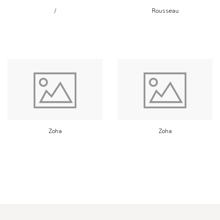
/
Rousseau
Zoha
Zoha