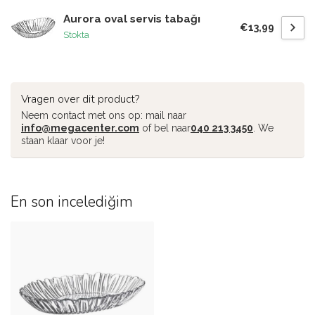
Aurora oval servis tabağı
€13,99
Stokta
Vragen over dit product?
Neem contact met ons op: mail naar
info@megacenter.com
of bel naar
040 213 3450
. We
staan klaar voor je!
En son incelediğim