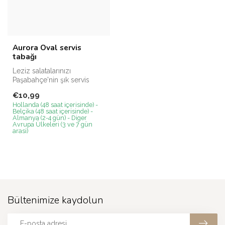
Aurora Oval servis
tabağı
Leziz salatalarınızı
Paşabahçe'nin şık servis
tabaklarında servis edin!
€10,99
Hollanda (48 saat içerisinde) -
Belçika (48 saat içerisinde) -
Almanya (2-4 gün) - Diger
Avrupa Ülkeleri (3 ve 7 gün
arasi)
Bültenimize kaydolun