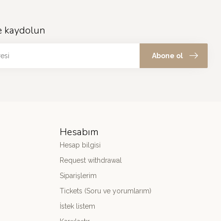
e kaydolun
Abone ol
Hesabım
Hesap bilgisi
Request withdrawal
Siparişlerim
Tickets (Soru ve yorumlarım)
İstek listem