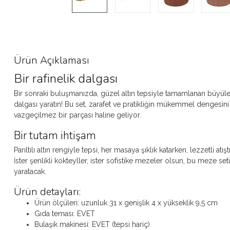
Ürün Açıklaması
Bir rafinelik dalgası
Bir sonraki buluşmanızda, güzel altın tepsiyle tamamlanan büyüleyic
dalgası yaratın! Bu set, zarafet ve pratikliğin mükemmel dengesini
vazgeçilmez bir parçası haline geliyor.
Bir tutam ihtişam
Parıltılı altın rengiyle tepsi, her masaya şıklık katarken, lezzetli at
İster şenlikli kokteyller, ister sofistike mezeler olsun, bu meze set
yaratacak.
Ürün detayları:
Ürün ölçüleri: uzunluk 31 x genişlik 4 x yükseklik 9,5 cm
Gıda teması: EVET
Bulaşık makinesi: EVET (tepsi hariç)