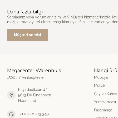
Daha fazla bilgi
Sorularınız veya yorumlarınız mı var? Müşteri hizmetlerimizle il
mağazamızı ziyaret etmekten çekinmeyin. Size her zaman yardımc
Müşteri servisi
Megacenter Warenhuis
Hangi ürü
1500 m² winkelplezier
Mobilya
Mutfak
Ruysdaelbaan 43
Çay ve Kahve
5613 DX Eindhoven
Nederland
Yemek odası
Paşabahçe
+31 (0) 40 213 3450