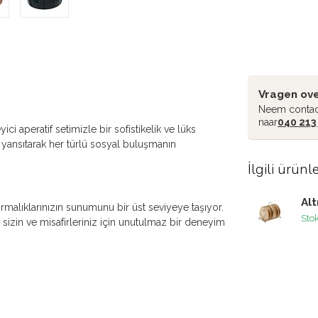
Vragen ove
Neem contac
naar
040 213
i aperatif setimizle bir sofistikelik ve lüks
 yansıtarak her türlü sosyal buluşmanın
İlgili ürünl
Alt
ıştırmalıklarınızın sunumunu bir üst seviyeye taşıyor.
Sto
i sizin ve misafirleriniz için unutulmaz bir deneyim