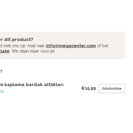
r dit product?
t met ons op: mail naar
info@megacenter.com
of bel
 3450
. We staan klaar voor je!
er
ın kaplama bardak altlıkları
€15,99
Görüntüle
kta