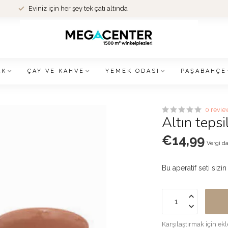
Eviniz için her şey tek çatı altında
AK
ÇAY VE KAHVE
YEMEK ODASI
PAŞABAHÇE
0 revie
Altın tepsil
€14,99
Vergi da
Bu aperatif seti sizi
Karşılaştırmak için ekl