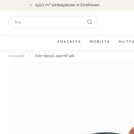
1500 m² winkelplezier in Eindhoven
ANASAYFA
MOBILYA
MUTF
Anasayfa
/
Altın tepsili aperitif seti