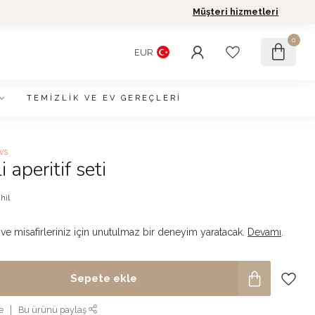
Müşteri hizmetleri
0
EUR
TEMIZLIK VE EV GEREÇLERI
ws
i aperitif seti
hil
n ve misafirleriniz için unutulmaz bir deneyim yaratacak.
Devamı
.
Sepete ekle
e
Bu ürünü paylaş