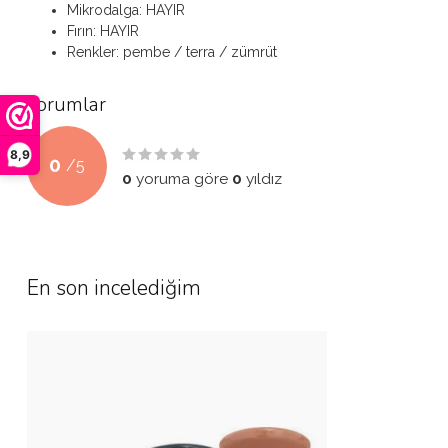
Mikrodalga: HAYIR
Fırın: HAYIR
Renkler: pembe / terra / zümrüt
Yorumlar
8,9
0
/
5
0
yoruma göre
0
yıldız
En son incelediğim