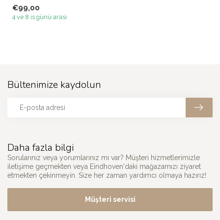
trendlerini mükemmel bir
€99,00
şeki...
4 ve 8 is günü arasi
Bültenimize kaydolun
Daha fazla bilgi
Sorularınız veya yorumlarınız mı var? Müşteri hizmetlerimizle
iletişime geçmekten veya Eindhoven'daki mağazamızı ziyaret
etmekten çekinmeyin. Size her zaman yardımcı olmaya hazırız!
Müşteri servisi