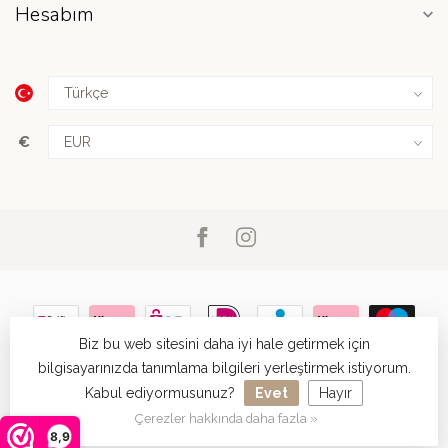
Hesabım
€
Biz bu web sitesini daha iyi hale getirmek için
bilgisayarınızda tanımlama bilgileri yerleştirmek istiyorum.
Kabul ediyormusunuz?
Evet
Hayır
© Copyright 2026 Megacenter Warenhuis
- Powered by
Lightspeed
- Theme by
Dyvelopment
Çerezler hakkında daha fazla »
8,9