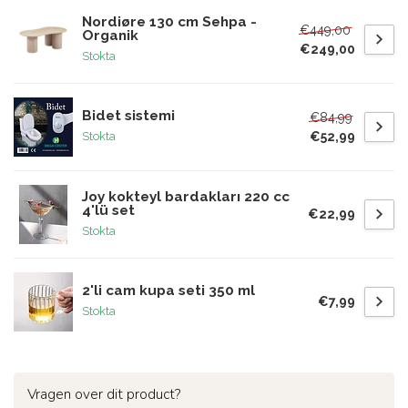
Nordiøre 130 cm Sehpa -
€449,00
Organik
€249,00
Stokta
Bidet sistemi
€84,99
€52,99
Stokta
Joy kokteyl bardakları 220 cc
4'lü set
€22,99
Stokta
2'li cam kupa seti 350 ml
€7,99
Stokta
Vragen over dit product?