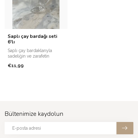
Saplı çay bardağı seti
6'lı
Saplı çay bardaklarıyla
sadeliğin ve zarafetin
mükemmel birleşimini
€11,99
keşfedin.
Bültenimize kaydolun