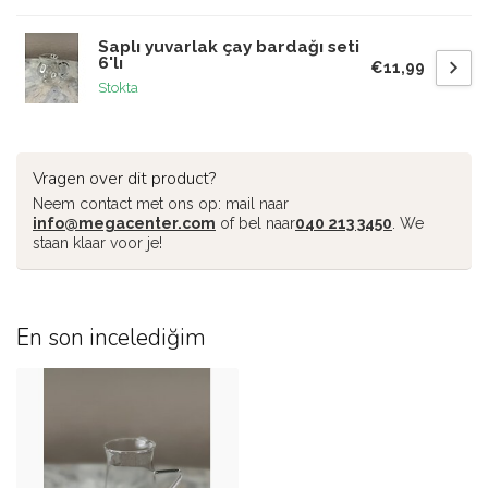
Saplı yuvarlak çay bardağı seti
6'lı
€11,99
Stokta
Vragen over dit product?
Neem contact met ons op: mail naar
info@megacenter.com
of bel naar
040 213 3450
. We
staan klaar voor je!
En son incelediğim